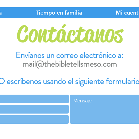
a
Tiempo en familia
Mi cuent
Contáctanos
Envíanos un correo electrónico a:
mail@thebibletellsmeso.com
O escríbenos usando el siguiente formulario