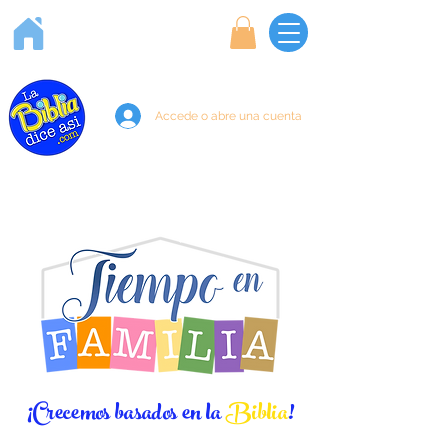
Accede o abre una cuenta
¡Crecemos basados en la
Biblia
!